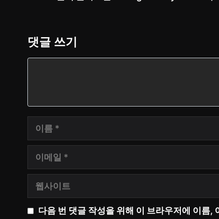
댓글 쓰기
댓
글
이
름
이
메
웹
일
사
다음 번 댓글 작성을 위해 이 브라우저에 이름,
이